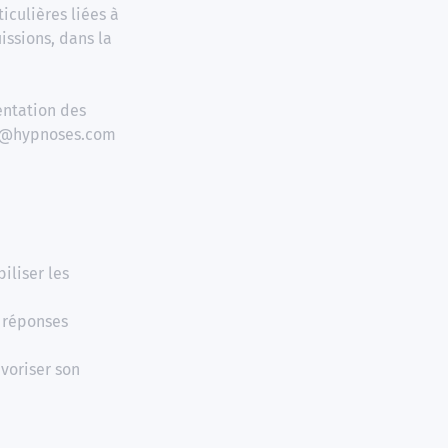
iculières liées à
issions, dans la
entation des
es@hypnoses.com
iliser les
s réponses
voriser son