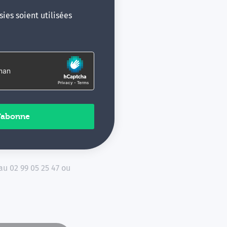
ies soient utilisées
utes et
b
www.fifpl.fr
au 02 99 05 25 47 ou