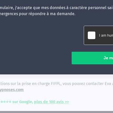
ulaire, j'accepte que mes données à caractère personnel sais
mergences pour répondre à ma demande.
ns complémentaires
FPL
dans le cadre du
FIFPL
pour les
psychologues, psychothérape
c le
n°T4120260010142
.
avant la formation par courrier ou directement sur le site we
tions sur la prise en charge FIFPL, vous pouvez contacter Eva 
ypnoses.com
 ⭐⭐⭐⭐ sur Google,
plus de 100 avis >>