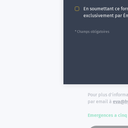
En soumettant ce form
exclusivement par É
Informatio
* Champs obligatoires
Formation FI
Formation entrant 
psychanalystes
ave
Dossier à adresser 
Pour plus d'informa
par email à
eva@h
Emergences a cinq