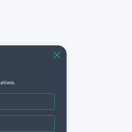
ur d'Emergences
sychiatrie générale
En savoir +
ations.