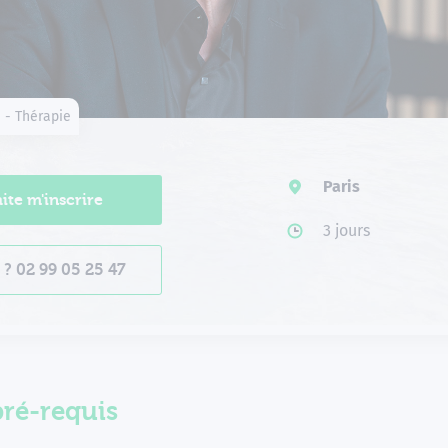
 - Thérapie
Paris
ite m'inscrire
3 jours
s ? 02 99 05 25 47
pré-requis