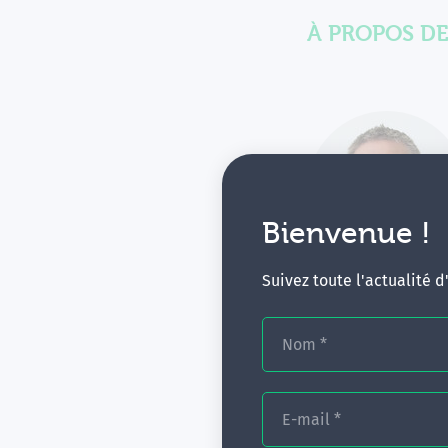
À PROPOS DE
Bienvenue !
Suivez toute l'actualité 
Le progra
Nom
*
Hypnose EUREKA 
E-mail
*