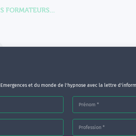
S FORMATEURS...
Dr. Claude Virot, fondate
Médecin - P
d'Emergences et du monde de l'hypnose avec la lettre d'inform
mme
Prénom
*
: les mains de Rossi
Profession
*