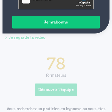
année 5 000 à 6 000 professionnels de santé à Rennes,
Paris et dans les hôpitaux et cliniques francophones. La
pédagogie ? Axée sur la pratique avec démonstrations,
jeux de rôles et cas cliniques. Satisfaction moyenne :
9,3/10, avis Google : 5/5.
Je regarde la vidéo
78
formateurs
Découvrir l'équipe
Vous recherchez un praticien en hypnose ou vous êtes