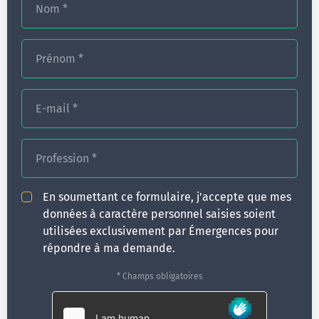
Nom
*
Prénom
*
E-mail
*
Profession
*
En soumettant ce formulaire, j'accepte que mes
Emergences, organisme de formation en
données à caractère personnel saisies soient
Communication et Hypnose
utilisées exclusivement par Émergences pour
répondre à ma demande.
Se former avec des experts de la santé
Emergences est un centre de formation et de recherche
* Champs obligatoires
en hypnose et communication thérapeutique, créé par
le Dr Claude Virot. Depuis 25 ans, nous formons chaque