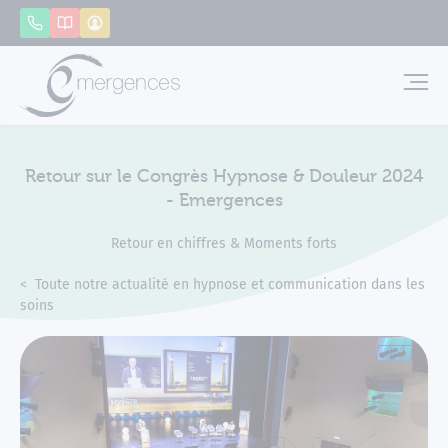
Panneau de gestion des cookies
Appeler
Catalogue
Mon compte
Emerg
Retour sur le Congrès Hypnose & Douleur 2024
- Emergences
Retour en chiffres & Moments forts
Accueil
Actualités
Toute notre actualité en hypnose et communication dans les
soins
Retour sur le Congrès Hypnose & Douleur 2024 - Emergences