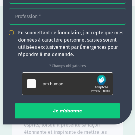
Profession
*
En soumettant ce formulaire, j'accepte que mes
données à caractère personnel saisies soient
utilisées exclusivement par Émergences pour
répondre à ma demande.
* Champs obligatoires
Le congrès a démarré fort avec
l'intervention en
séance plénière du
chirurgien brésilien Dr Joao Das Neves
Pereira
qui a marqué les
esprits, lorsqu'il présente sa façon
étonnante et inspirante de mettre les