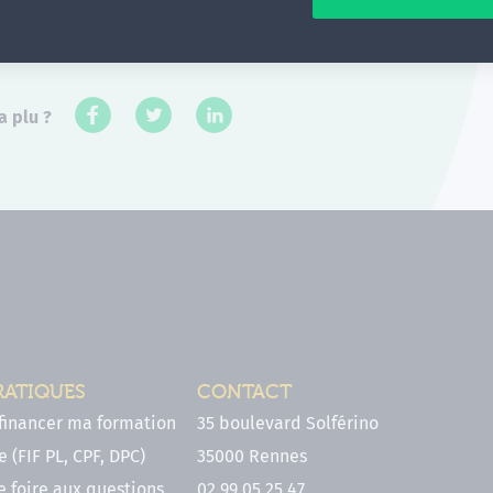
a plu ?
RATIQUES
CONTACT
inancer ma formation
35 boulevard Solférino
 (FIF PL, CPF, DPC)
35000 Rennes
e foire aux questions
02 99 05 25 47