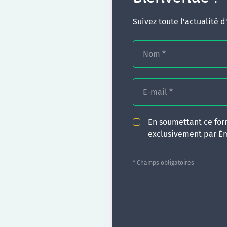
Suivez toute l'actualité 
Nom
*
E-mail
*
En soumettant ce form
exclusivement par É
* Champs obligatoires