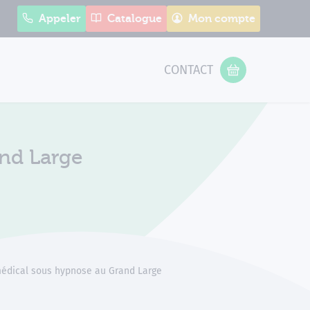
Appeler
Catalogue
Mon compte
CONTACT
 Form
VOTRE PANIER
nd Large
édical sous hypnose au Grand Large