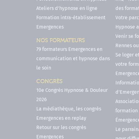
Ateliers d'hypnose en ligne
des forma
Formation intra-établissement
Votre parc
Emergences
Hypnose a
Venir se 
NOS FORMATEURS
Rennes ou 
79 formateurs Emergences en
Se loger e
communication et hypnose dans
votre form
le soin
Emergenc
CONGRÈS
Informatio
10e Congrès Hypnose & Douleur
d'Emerge
2026
Associatio
La médiathèque, les congrès
formation
Emergences en replay
Émergenc
Retour sur les congrès
Le parrai
Emergences
pour diffu