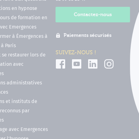
tions en hypnose
Contactez-nous
ours de formation en
vec Emergences
Paiements sécurisés
former à Émergences à
à Paris
SUIVEZ-NOUS !
t se restaurer lors de
ation avec
es
ns administratives
nces
ns et instituts de
 reconnus par
es
nage avec Emergences
ser l'hypnose