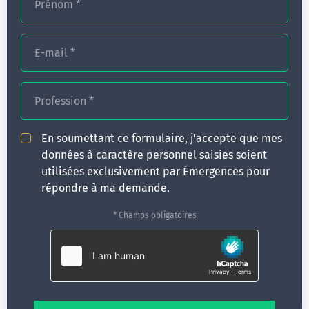
Prénom
*
emploi.gouv.fr/demarches-ressources-
documentaires/documentation-et-publications-
officielles/guides/guide-referentiel-national-qualite
E-mail
*
Profession
*
En soumettant ce formulaire, j'accepte que mes
données à caractère personnel saisies soient
utilisées exclusivement par Émergences pour
répondre à ma demande.
* Champs obligatoires