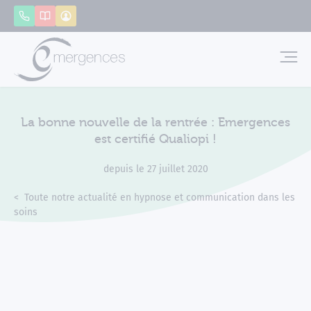
Panneau de gestion des cookies
Appeler
Catalogue
Mon compte
Emerg
La bonne nouvelle de la rentrée : Emergences
est certifié Qualiopi !
depuis le 27 juillet 2020
Accueil
Actualités
Toute notre actualité en hypnose et communication dans les
soins
La bonne nouvelle de la rentrée : Emergences est certifié Qual