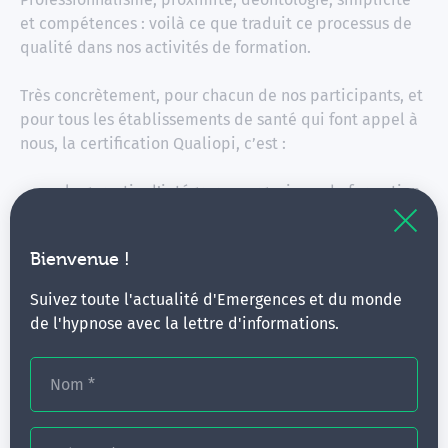
et compétences : voilà ce que traduit ce processus de
qualité dans nos activités de formation.
Très concrètement, pour chacun de nos participants, et
pour tous les établissements de santé qui font appel à
nous, la certification Qualiopi, c’est :
la garantie d’intégrer un organisme de formation
continue de qualité
l’assurance d’un parcours de formation et
Bienvenue !
d’acquisition de compétences personnalisé,
adapté aux évolutions du monde de la santé,
Suivez toute l'actualité d'Emergences et du monde
quels que soient votre spécialité ou votre
de l'hypnose avec la lettre d'informations.
domaine d’activité
à partir du 1er janvier 2022, une obligation légale
pour bénéficier de fonds publics ou mutualisés.
Nom
*
Pour en savoir plus :
https://travail-