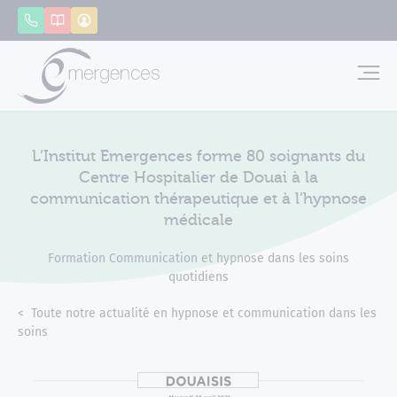
Panneau de gestion des cookies
Appeler
Catalogue
Mon compte
Emerg
L’Institut Emergences forme 80 soignants du
Centre Hospitalier de Douai à la
communication thérapeutique et à l’hypnose
médicale
Formation Communication et hypnose dans les soins
quotidiens
Accueil
Actualités
Toute notre actualité en hypnose et communication dans les
soins
L’Institut Emergences forme 80 soignants du Centre Hospital