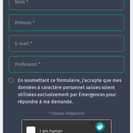
Nom
*
L’objectif étant que 100% du personnel du pôle
maternité et 30 à 50% du pôle chirurgie-anesthésie
Prénom
*
soient formés.
E-mail
*
Profession
*
En soumettant ce formulaire, j'accepte que mes
données à caractère personnel saisies soient
utilisées exclusivement par Émergences pour
répondre à ma demande.
* Champs obligatoires
Comment se passe l’organisation de
formations intra-établissement chez