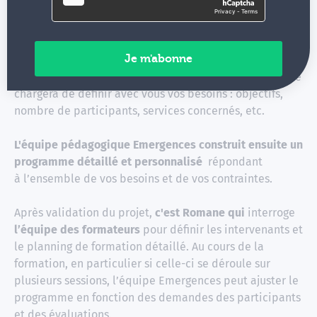
Emergences ?
Dans le cadre du projet de formation à Douai,
Emergences a répondu à un appel d'offre. Vous pouvez
également nous solliciter directement. Elodie Marais se
chargera de définir avec vous vos besoins : objectifs,
nombre de participants, services concernés, etc.
L'équipe pédagogique Emergences construit ensuite un
programme détaillé et personnalisé
répondant
à l’ensemble de vos besoins et de vos contraintes.
Après validation du projet,
c'est Romane qui
interroge
l’équipe des formateurs
pour définir les intervenants et
le planning de formation détaillé. Au cours de la
formation, en particulier si celle-ci se déroule sur
plusieurs sessions, l’équipe Emergences peut ajuster le
programme en fonction des demandes des participants
et des évaluations.