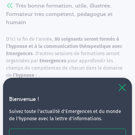
Très bonne formation, utile, illustrée.
Formateur très compétent, pédagogue et
humain
D’ici la fin de l’année,
80 soignants seront formés à
l’hypnose et à la communication thérapeutique avec
Emergences
. D’autres sessions de formations seront
organisées par
Emergences
pour approfondir les
champs de compétences de chacun dans le domaine
de
l’hypnose
:
Des
sessions d’approfondissement obstétrique
avec les formatrices
Isabelle Bardet
, Infirmière
Bienvenue !
Anesthésiste Diplômée d’Etat,
et
Hélène
Suivez toute l'actualité d'Emergences et du monde
Saulnier
, sage-femme
de l'hypnose avec la lettre d'informations.
Des
sessions d’approfondissement anesthésie-
bloc avec
Christian Schmitt
, médecin
anesthésiste
et Isabelle Bardet.