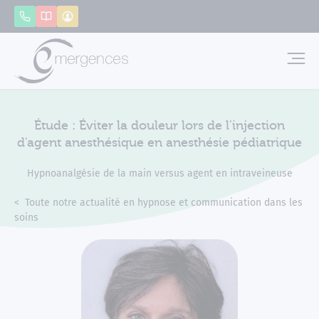
Panneau de gestion des cookies
Appeler
Catalogue
Mon compte
Emerg
Étude : Éviter la douleur lors de l'injection
d'agent anesthésique en anesthésie pédiatrique
Hypnoanalgésie de la main versus agent en intraveineuse
Accueil
Actualités
Toute notre actualité en hypnose et communication dans les
soins
Étude : Éviter la douleur lors de l'injection d'agent anesthés