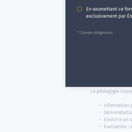
Information 
En soumettant ce form
Démonstrati
exclusivement par É
Exercice en 
Évaluation : 
* Champs obligatoires
Emergences met éga
pédagogiques et ad
Modalités d'éva
La pédagogie s'app
Information 
Démonstrati
Exercice en 
Évaluation : 