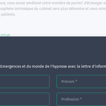
ours, vous aurez amélioré votre manière de parler/ d'échanger a
mosphère intrinsèque du cabinet sera plus détendue et vous mi
 patients.
mme
n thérapeutique en cabinet dentaire
d'Emergences et du monde de l'hypnose avec la lettre d'inform
 support
Prénom
*
gogiques :
Profession
*
uie sur le Concept IDÉE, concept global d'acquisition des co