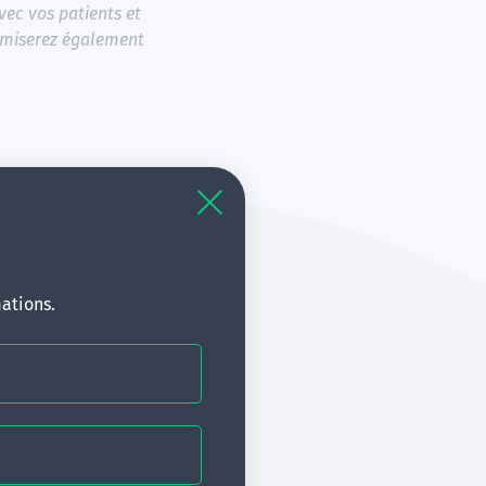
vec vos patients et
nimiserez également
ations.
mpétences :