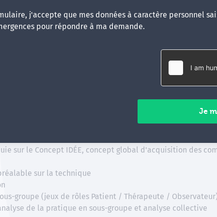
préalable sur la technique
ulaire, j'accepte que mes données à caractère personnel sais
on
mergences pour répondre à ma demande.
sous-groupe (jeux de rôles Patient / Thérapeute / Observateur
analyse de la pratique en sous-groupe et analyse collective
lement à disposition de chaque participant un extranet avec
ministratifs.
luation :
uie sur le Concept IDÉE, concept global d'acquisition des co
préalable sur la technique
on
sous-groupe (jeux de rôles Patient / Thérapeute / Observateur
analyse de la pratique en sous-groupe et analyse collective