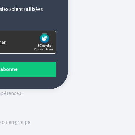
ies soient utilisées
) ou en groupe
 les supports
mpétences :
) ou en groupe