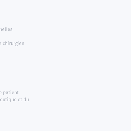
nelles
e chirurgien
e patient
peutique et du