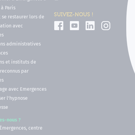
à Paris
SUIVEZ-NOUS !
t se restaurer lors de
ation avec
es
ns administratives
nces
ns et instituts de
 reconnus par
es
nage avec Emergences
ser l'hypnose
esse
es-nous ?
 Émergences, centre