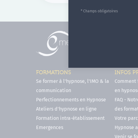
* Champs obligatoires
FORMATIONS
INFOS P
Se former à l'hypnose, l'IMO & la
Comment f
communication
en hypnose
Perfectionnements en Hypnose
FAQ - Notr
Ateliers d'hypnose en ligne
des forma
Formation intra-établissement
Votre parc
Emergences
Hypnose a
Venir se 