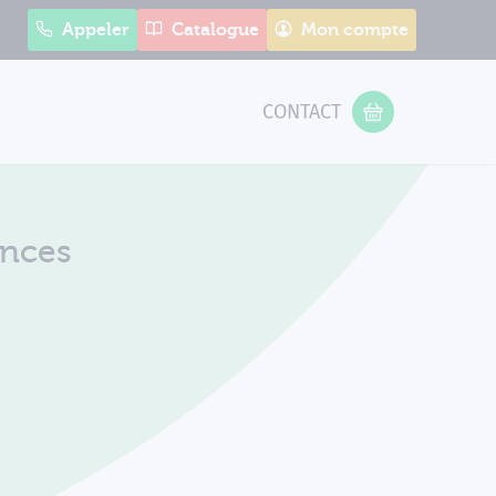
Appeler
Catalogue
Mon compte
CONTACT
 Form
VOTRE PANIER
ences