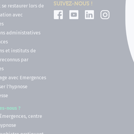
SUIVEZ-NOUS !
t se restaurer lors de
ation avec
es
ns administratives
nces
ns et instituts de
 reconnus par
es
nage avec Emergences
ser l'hypnose
esse
es-nous ?
 Émergences, centre
'hypnose