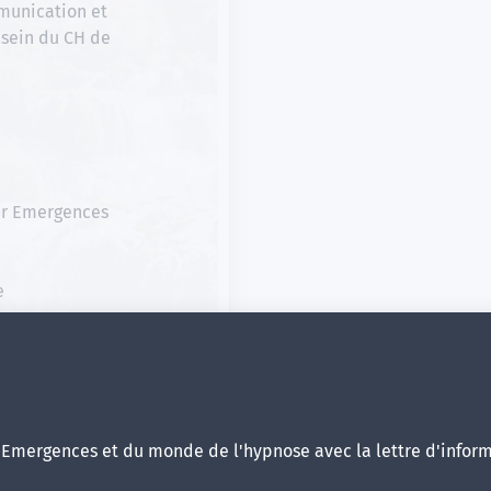
munication et
 sein du CH de
ur Emergences
e
thésie (12 jours)
d'Emergences et du monde de l'hypnose avec la lettre d'inform
: