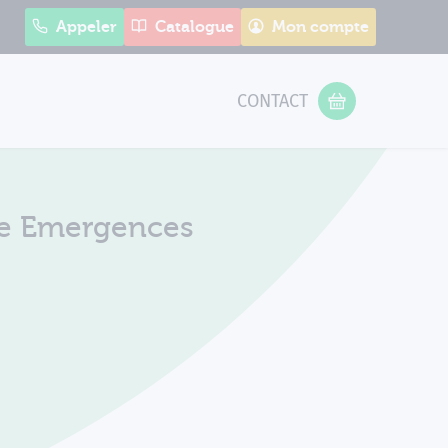
Appeler
Catalogue
Mon compte
CONTACT
 Form
VOTRE PANIER
te Emergences