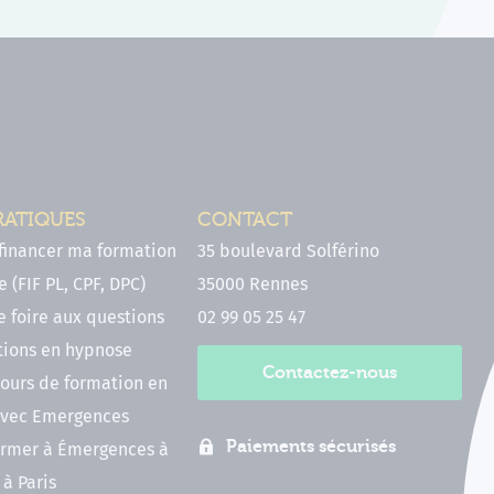
RATIQUES
CONTACT
inancer ma formation
35 boulevard Solférino
 (FIF PL, CPF, DPC)
35000 Rennes
e foire aux questions
02 99 05 25 47
tions en hypnose
Contactez-nous
ours de formation en
vec Emergences
Paiements sécurisés
former à Émergences à
à Paris