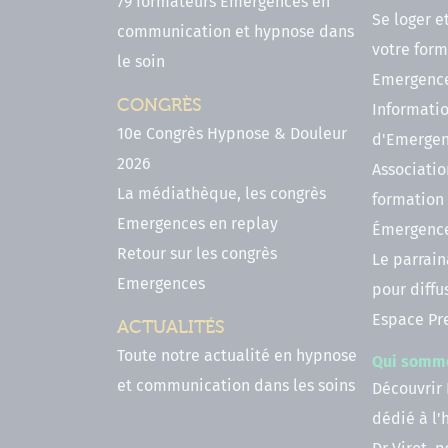
79 formateurs Emergences en
Se loger e
communication et hypnose dans
votre form
le soin
Emergenc
CONGRÈS
Informatio
10e Congrès Hypnose & Douleur
d'Emerge
2026
Associatio
La médiathèque, les congrès
formation
Emergences en replay
Émergenc
Retour sur les congrès
Le parrai
Emergences
pour diffu
Espace Pr
ACTUALITÉS
Toute notre actualité en hypnose
Qui somm
et communication dans les soins
Découvrir
dédié à l