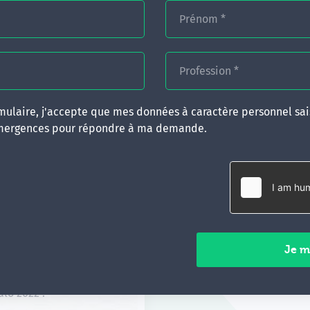
Prénom
*
Personnel
Profession
*
nose dans le soin
ulaire, j'accepte que mes données à caractère personnel sais
mergences pour répondre à ma demande.
nication et
nication et
 maternité
s :
alo 2022 :