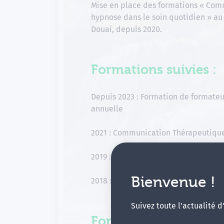
Mise en place des formations « Com
hypnose dans le soin quotidien » au
Douai, depuis 2020.
Formations suivies :
Depuis 2023 : Formation de formate
annuelle
2021 : Communication Thérapeutiqu
2019 : Perfectionnement en hypnose
Bienvenue !
2018 : Hypnose douleur aigüe et anes
Suivez toute l'actualité 
Formations animées 