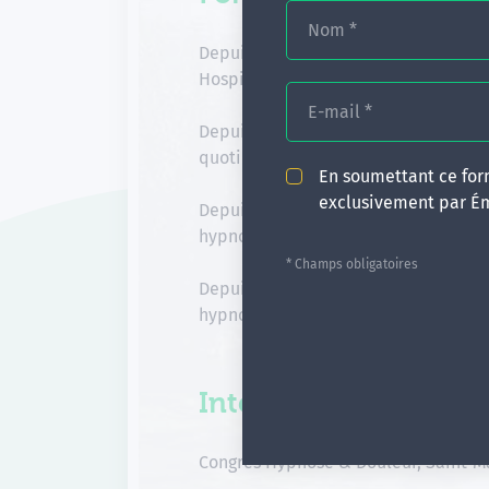
Nom
*
Depuis 2023 : Auto-hypnose pour le 
Hospitalier
E-mail
*
Depuis 2023 : Communication et hyp
quotidien
En soumettant ce form
exclusivement par É
Depuis 2020 : (Co-formatrice) Commu
hypnose dans le soin quotidien
* Champs obligatoires
Depuis 2020 : (Co-formatrice) Commu
hypnose dans le soin quotidien à la
Interventions Congrè
Congrès Hypnose & Douleur, Saint-M