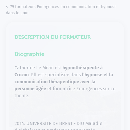
Accueil
Nos formateurs
79 formateurs Emergences en communication et hypnose
dans le soin
Mme. Catherine Le Moan, formatrice indépendante Em
DESCRIPTION DU FORMATEUR
Biographie
Catherine Le Moan est
hypnothérapeute à
Crozon
. Ell est spécialisée dans l'
hypnose et la
communication thérapeutique avec la
personne âgée
et formatrice Emergences sur ce
thème.
2014. UNIVERSITE DE BREST - DIU Maladie