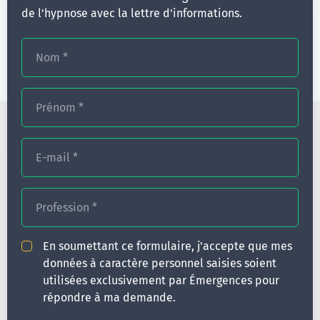
de l'hypnose avec la lettre d'informations.
Lieu & contact
Nom
*
9 rue de Camaret
29160
Crozon
Finistère - France
Prénom
*
catherine.le-moan@orange.fr
E-mail
*
Profession
*
En soumettant ce formulaire, j'accepte que mes
données à caractère personnel saisies soient
utilisées exclusivement par Émergences pour
répondre à ma demande.