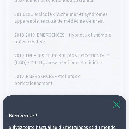
d'Alzheimer et syndromes apparentés
2018. DIU Maladie d’Alzheimer et syndromes
apparentés, Faculté de médecine de Brest
2018-2019. EMERGENCES - Hypnose et thérapie
brève créative
2019. UNIVERSITE DE BRETAGNE OCCIDENTALE
(UBO) - DIU Hypnose médicale et clinique
2019. EMERGENCES - Ateliers de
perfectionnement
2022. EMERGENCES - Congrès Hypnose &
Douleur, Saint-Malo
Bienvenue !
Suivez toute l'actualité d'Emergences et du monde