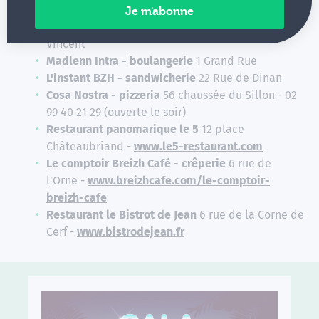
-
www.restaurant-lepetitbe.com
Bakery Maison Hector - boulangerie
1 Rue Saint-
Vincent
Madlenn Intra - boulangerie
1 Grand Rue
L'instant BZH - sandwicherie
22 Rue de Dinan
Cosa Nostra - pizzeria
56 chaussée du Sillon - 02
99 40 21 29 (ouverte le soir)
Restaurant panomarique le 5
12 place
Châteaubriand -
www.le5-restaurant.com
Le comptoir Breizh Café - crêperie
6 rue de
l'Orne -
www.breizhcafe.com/le-comptoir-
breizh-cafe
Restaurant le Bistrot de Jean
6 rue de la Corne de
Cerf -
www.bistrodejean.fr