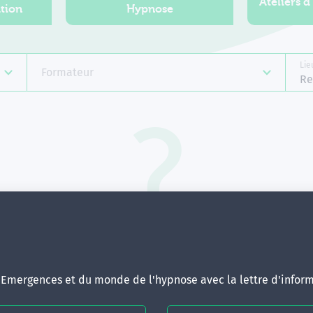
Ateliers d
tion
Hypnose
Lie
Formateur
Re
Aucune formation ne correspond 
votre recherche.
ous pouvez renouveler votre requête en élargissant vos critère
d'Emergences et du monde de l'hypnose avec la lettre d'inform