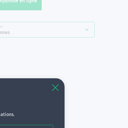
'hypnose en ligne
ux
nnes
à
s.
ations.