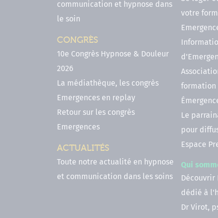
communication et hypnose dans
votre form
le soin
Emergenc
CONGRÈS
Informatio
10e Congrès Hypnose & Douleur
d'Emerge
2026
Associatio
La médiathèque, les congrès
formation
Emergences en replay
Émergenc
Retour sur les congrès
Le parrai
Emergences
pour diffu
Espace Pr
ACTUALITÉS
Toute notre actualité en hypnose
Qui somm
et communication dans les soins
Découvrir
dédié à l
Dr Virot, 