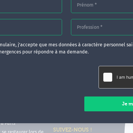
Prénom
*
Profession
*
ulaire, j'accepte que mes données à caractère personnel sais
mergences pour répondre à ma demande.
RATIQUES
CONTACT
inancer ma formation
35 boulevard Solférino
 (FIF PL, CPF, DPC)
35000 Rennes
e foire aux questions
02 99 05 25 47
tions en hypnose
Contactez-nous
ours de formation en
vec Emergences
Paiements sécurisés
former à Émergences à
à Paris
SUIVEZ-NOUS !
t se restaurer lors de