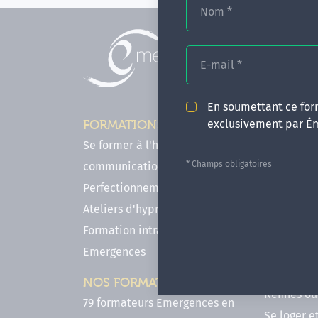
Nom
*
E-mail
*
En soumettant ce form
exclusivement par É
FORMATIONS
INFOS P
Se former à l'hypnose, l'IMO & la
Comment f
* Champs obligatoires
communication
en hypnose
Perfectionnements en Hypnose
FAQ - Notr
Ateliers d'hypnose en ligne
des forma
Formation intra-établissement
Votre parc
Emergences
Hypnose a
Venir se 
NOS FORMATEURS
Rennes ou 
79 formateurs Emergences en
Se loger e