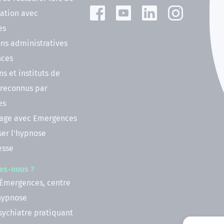
ation avec
es
ns administratives
nces
ns et instituts de
 reconnus par
es
nage avec Emergences
ser l'hypnose
esse
es-nous ?
 Émergences, centre
'hypnose
psychiatre pratiquant