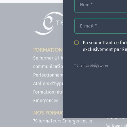
Nom
*
E-mail
*
En soumettant ce form
exclusivement par É
FORMATIONS
INFOS P
Se former à l'hypnose, l'IMO & la
Comment f
* Champs obligatoires
communication
en hypnose
Perfectionnements en Hypnose
FAQ - Notr
Ateliers d'hypnose en ligne
des forma
Formation intra-établissement
Votre parc
Emergences
Hypnose a
Venir se 
NOS FORMATEURS
Rennes ou 
79 formateurs Emergences en
Se loger e