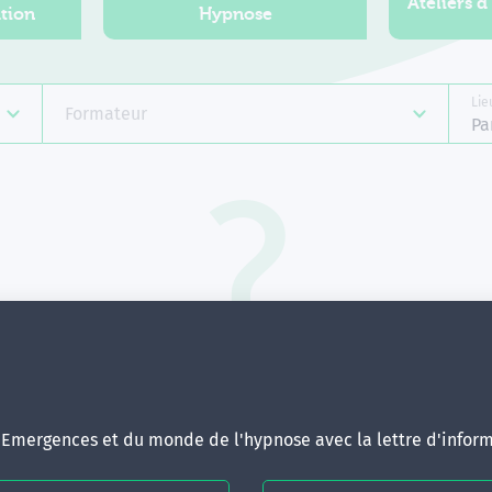
Ateliers d
tion
Hypnose
Lie
Formateur
Pa
Aucune formation ne correspond 
votre recherche.
ous pouvez renouveler votre requête en élargissant vos critère
d'Emergences et du monde de l'hypnose avec la lettre d'inform