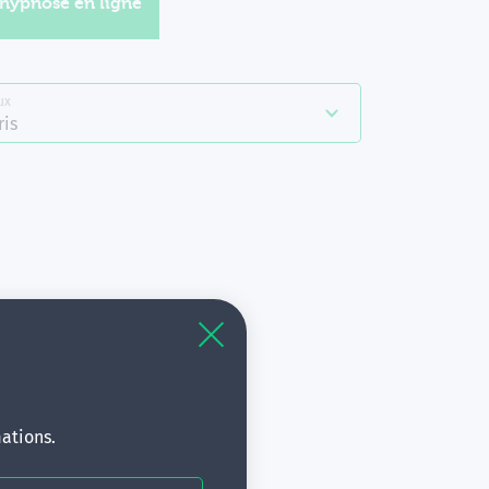
'hypnose en ligne
ux
ris
à
s.
ations.