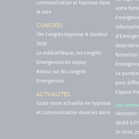
communication et hypnose dans
votre form
le soin
Emergenc
CONGRÈS
Informatio
10e Congrès Hypnose & Douleur
d'Emerge
2026
Associatio
La médiathèque, les congrès
formation
Emergences en replay
Émergenc
Retour sur les congrès
Le parrai
Emergences
pour diffu
Espace Pr
ACTUALITÉS
Toute notre actualité en hypnose
Qui somm
et communication dans les soins
Découvrir
dédié à l
Dr Virot, 