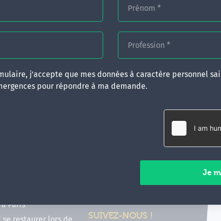
Prénom
*
Profession
*
ulaire, j'accepte que mes données à caractère personnel sais
mergences pour répondre à ma demande.
RATIQUES
CONTACT
inancer ma formation
35 boulevard Solférino
 (FIF PL, CPF, DPC)
35000 Rennes
e foire aux questions
02 99 05 25 47
tions en hypnose
Contactez-nous
ours de formation en
vec Emergences
Paiements sécurisés
former à Émergences à
à Paris
SUIVEZ-NOUS !
t se restaurer lors de