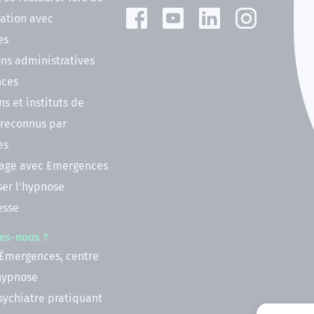
ation avec
es
ns administratives
nces
ns et instituts de
 reconnus par
es
nage avec Emergences
ser l'hypnose
esse
es-nous ?
 Émergences, centre
'hypnose
psychiatre pratiquant