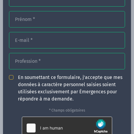
Prénom
*
FORMATIONS
NOS FORMATEURS
E-mail
*
CONGRÈS
Profession
*
ACTUALITÉS
INFOS PRATIQUES
En soumettant ce formulaire, j'accepte que mes
données à caractère personnel saisies soient
Qui sommes-nous ?
utilisées exclusivement par Émergences pour
CONTACT
répondre à ma demande.
35 boulevard Solférino
* Champs obligatoires
35000 Rennes
02 99 05 25 47