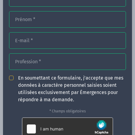
Prénom
*
FORMATIONS
NOS FORMATEURS
E-mail
*
CONGRÈS
Profession
*
ACTUALITÉS
INFOS PRATIQUES
En soumettant ce formulaire, j'accepte que mes
données à caractère personnel saisies soient
Qui sommes-nous ?
utilisées exclusivement par Émergences pour
CONTACT
répondre à ma demande.
35 boulevard Solférino
* Champs obligatoires
35000 Rennes
02 99 05 25 47