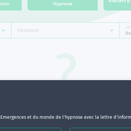
Ateliers d
tion
Hypnose
Lie
Formateur
Re
Aucune formation ne correspond 
votre recherche.
ous pouvez renouveler votre requête en élargissant vos critère
d'Emergences et du monde de l'hypnose avec la lettre d'inform