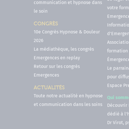
communication et hypnose dans
votre form
le soin
Emergenc
CONGRÈS
Informatio
10e Congrès Hypnose & Douleur
d'Emerge
2026
Associatio
La médiathèque, les congrès
formation
Emergences en replay
Émergenc
Retour sur les congrès
Le parrai
Emergences
pour diffu
Espace Pr
ACTUALITÉS
Toute notre actualité en hypnose
Qui somm
et communication dans les soins
Découvrir
dédié à l
Dr Virot, 