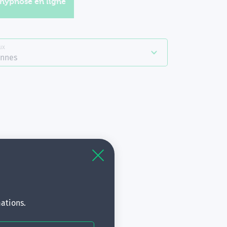
'hypnose en ligne
ux
nnes
à
s.
ations.