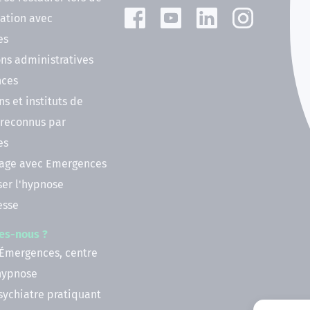
ation avec
es
ns administratives
nces
ns et instituts de
 reconnus par
es
nage avec Emergences
ser l'hypnose
esse
es-nous ?
 Émergences, centre
'hypnose
psychiatre pratiquant