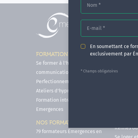
Nom
*
E-mail
*
En soumettant ce form
exclusivement par É
FORMATIONS
INFOS P
Se former à l'hypnose, l'IMO & la
Comment f
* Champs obligatoires
communication
en hypnose
Perfectionnements en Hypnose
FAQ - Notr
Ateliers d'hypnose en ligne
des forma
Formation intra-établissement
Votre parc
Emergences
Hypnose a
Venir se 
NOS FORMATEURS
Rennes ou 
79 formateurs Emergences en
Se loger e