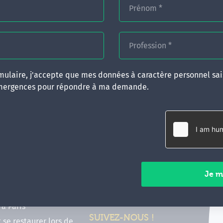
Prénom
*
Profession
*
ulaire, j'accepte que mes données à caractère personnel sais
mergences pour répondre à ma demande.
RATIQUES
CONTACT
inancer ma formation
35 boulevard Solférino
 (FIF PL, CPF, DPC)
35000 Rennes
e foire aux questions
02 99 05 25 47
tions en hypnose
Contactez-nous
ours de formation en
vec Emergences
Paiements sécurisés
former à Émergences à
à Paris
SUIVEZ-NOUS !
t se restaurer lors de