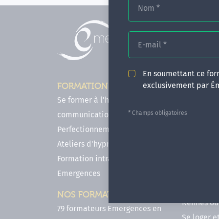
Nom
*
E-mail
*
En soumettant ce form
exclusivement par É
FORMATIONS
INFOS P
Se former à l'hypnose, l'IMO & la
Comment f
* Champs obligatoires
communication
en hypnose
Perfectionnements en Hypnose
FAQ - Notr
Ateliers d'hypnose en ligne
des forma
Formation intra-établissement
Votre parc
Emergences
Hypnose a
Venir se 
NOS FORMATEURS
Rennes ou 
79 formateurs Emergences en
Se loger e