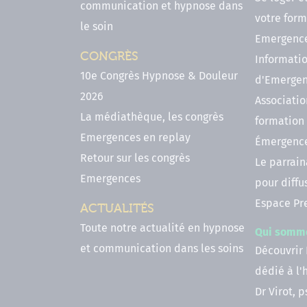
communication et hypnose dans
votre form
le soin
Emergenc
CONGRÈS
Informatio
10e Congrès Hypnose & Douleur
d'Emerge
2026
Associatio
La médiathèque, les congrès
formation
Emergences en replay
Émergenc
Retour sur les congrès
Le parrai
Emergences
pour diffu
Espace Pr
ACTUALITÉS
Toute notre actualité en hypnose
Qui somm
et communication dans les soins
Découvrir
dédié à l
Dr Virot, 