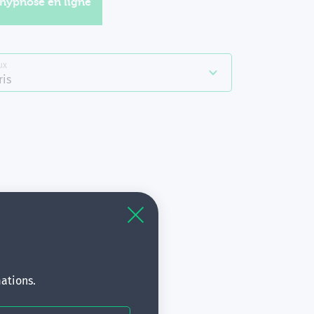
'hypnose en ligne
ux
ris
à
s.
ations.