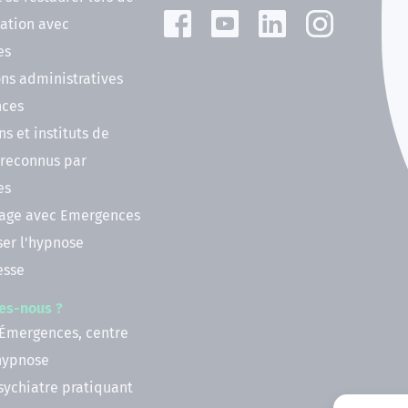
ation avec
es
ns administratives
nces
ns et instituts de
 reconnus par
es
nage avec Emergences
ser l'hypnose
esse
es-nous ?
 Émergences, centre
'hypnose
psychiatre pratiquant