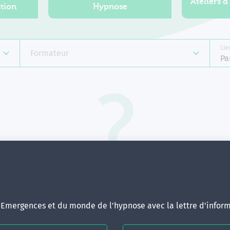
Ateliers d
tion
Hypnose
Lie
Formateur
Pa
Aucune formation ne correspond 
votre recherche.
ous pouvez renouveler votre requête en élargissant vos critère
d'Emergences et du monde de l'hypnose avec la lettre d'inform