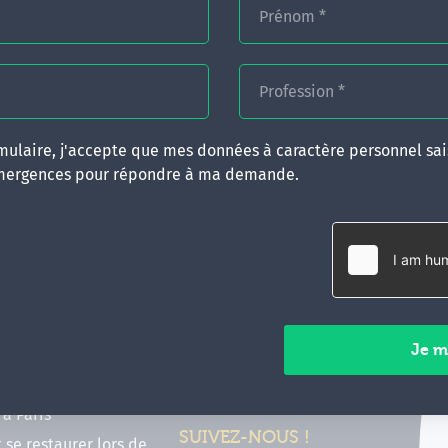
Prénom
*
Profession
*
ulaire, j'accepte que mes données à caractère personnel sais
mergences pour répondre à ma demande.
RATIQUES
CONTACT
inancer ma formation
35 boulevard Solférino
 (FIF PL, CPF, DPC)
35000 Rennes
e foire aux questions
02 99 05 25 47
tions en hypnose
Contactez-nous
ours de formation en
vec Emergences
Paiements sécurisés
former à Émergences à
à Paris
SUIVEZ-NOUS !
t se restaurer lors de