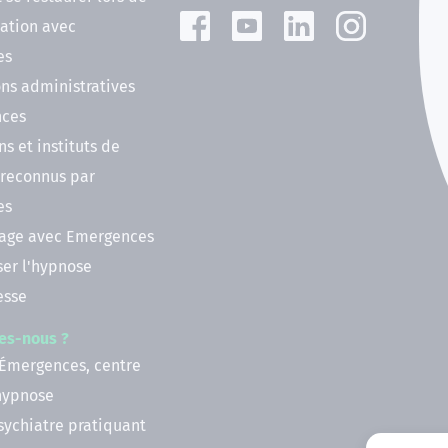
ation avec
es
ns administratives
nces
ns et instituts de
 reconnus par
es
nage avec Emergences
ser l'hypnose
esse
es-nous ?
 Émergences, centre
'hypnose
psychiatre pratiquant