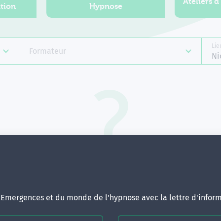
Ateliers d
tion
Hypnose
Lie
Formateur
Ni
Aucune formation ne correspond 
votre recherche.
ous pouvez renouveler votre requête en élargissant vos critère
d'Emergences et du monde de l'hypnose avec la lettre d'inform