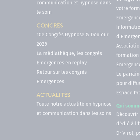
communication et hypnose dans
votre form
le soin
Emergenc
CONGRÈS
Informatio
10e Congrès Hypnose & Douleur
d'Emerge
2026
Associatio
La médiathèque, les congrès
formation
Emergences en replay
Émergenc
Retour sur les congrès
Le parrai
Emergences
pour diffu
Espace Pr
ACTUALITÉS
Toute notre actualité en hypnose
Qui somm
et communication dans les soins
Découvrir
dédié à l
Dr Virot, 