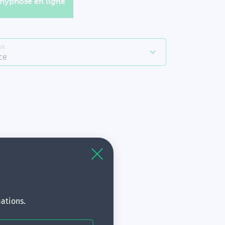
'hypnose en ligne
ux
ce
à
s.
ations.