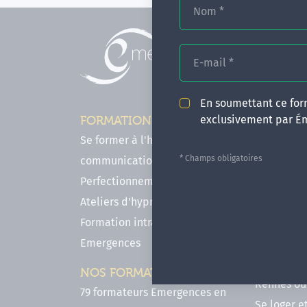
Nom
*
E-mail
*
En soumettant ce form
exclusivement par É
FORMATIONS
INFOS P
Se former à l'hypnose, l'IMO & la
Comment f
* Champs obligatoires
communication
en hypnose
Perfectionnements en Hypnose
FAQ - Notr
Ateliers d'hypnose en ligne
des forma
Formation intra-établissement
Votre parc
Emergences
Hypnose a
Venir se 
NOS FORMATEURS
Rennes ou 
79 formateurs Emergences en
Se loger e