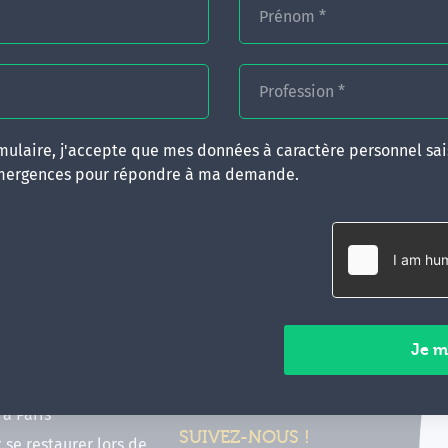
Prénom
*
Profession
*
ulaire, j'accepte que mes données à caractère personnel sais
mergences pour répondre à ma demande.
RATIQUES
CONTACT
inancer ma formation
35 boulevard Solférino
 (FIF PL, CPF, DPC)
35000 Rennes
e foire aux questions
02 99 05 25 47
tions en hypnose
Contactez-nous
ours de formation en
vec Emergences
Paiements sécurisés
former à Émergences à
à Paris
SUIVEZ-NOUS !
t se restaurer lors de