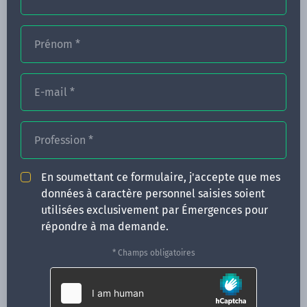
Prénom
*
FORMATIONS
NOS FORMATEURS
E-mail
*
CONGRÈS
Profession
*
ACTUALITÉS
INFOS PRATIQUES
En soumettant ce formulaire, j'accepte que mes
données à caractère personnel saisies soient
Qui sommes-nous ?
utilisées exclusivement par Émergences pour
CONTACT
répondre à ma demande.
35 boulevard Solférino
* Champs obligatoires
35000 Rennes
02 99 05 25 47