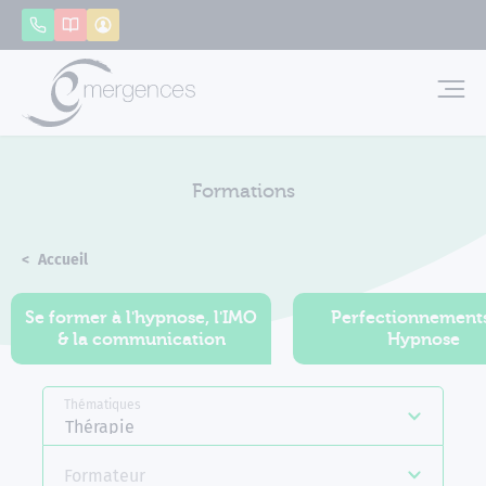
Panneau de gestion des cookies
Appeler
Catalogue
Mon compte
Emerg
Formations
Accueil
Formations
Se former à l'hypnose, l'IMO
Perfectionnement
& la communication
Hypnose
Thématiques
Thérapie
Formateur