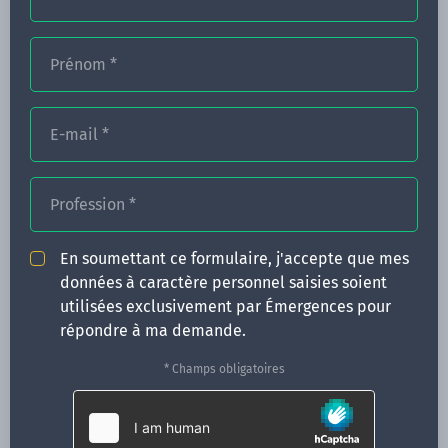
Prénom
*
FORMATIONS
NOS FORMATEURS
E-mail
*
CONGRÈS
Profession
*
ACTUALITÉS
INFOS PRATIQUES
En soumettant ce formulaire, j'accepte que mes
données à caractère personnel saisies soient
Qui sommes-nous ?
utilisées exclusivement par Émergences pour
CONTACT
répondre à ma demande.
35 boulevard Solférino
* Champs obligatoires
35000 Rennes
02 99 05 25 47