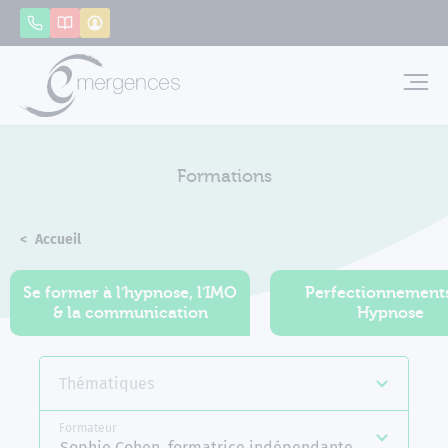
Panneau de gestion des cookies
Appeler
Catalogue
Mon compte
Emerg
Formations
Accueil
Formations
Se former à l'hypnose, l'IMO
Perfectionnement
& la communication
Hypnose
Thématiques
Formateur
Sophie Cohen, formatrice indépendante Emergences