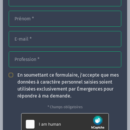
Prénom
*
FORMATIONS
NOS FORMATEURS
E-mail
*
CONGRÈS
Profession
*
ACTUALITÉS
INFOS PRATIQUES
En soumettant ce formulaire, j'accepte que mes
données à caractère personnel saisies soient
Qui sommes-nous ?
utilisées exclusivement par Émergences pour
CONTACT
répondre à ma demande.
35 boulevard Solférino
* Champs obligatoires
35000 Rennes
02 99 05 25 47