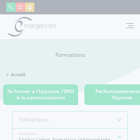
Panneau de gestion des cookies
Appeler
Catalogue
Mon compte
Emerg
Formations
Accueil
Formations
Se former à l'hypnose, l'IMO
Perfectionnement
& la communication
Hypnose
Thématiques
Formateur
Sophie Cohen, formatrice indépendante Emergences