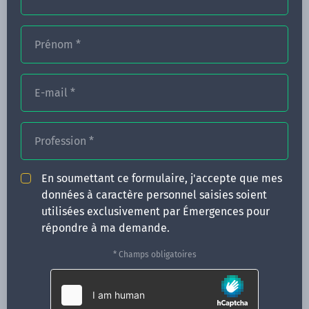
Prénom
*
FORMATIONS
NOS FORMATEURS
E-mail
*
CONGRÈS
Profession
*
ACTUALITÉS
INFOS PRATIQUES
En soumettant ce formulaire, j'accepte que mes
données à caractère personnel saisies soient
Qui sommes-nous ?
utilisées exclusivement par Émergences pour
CONTACT
répondre à ma demande.
35 boulevard Solférino
* Champs obligatoires
35000 Rennes
02 99 05 25 47