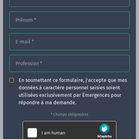
Prénom
*
FORMATIONS
NOS FORMATEURS
E-mail
*
CONGRÈS
Profession
*
ACTUALITÉS
INFOS PRATIQUES
En soumettant ce formulaire, j'accepte que mes
données à caractère personnel saisies soient
Qui sommes-nous ?
utilisées exclusivement par Émergences pour
CONTACT
répondre à ma demande.
35 boulevard Solférino
* Champs obligatoires
35000 Rennes
02 99 05 25 47