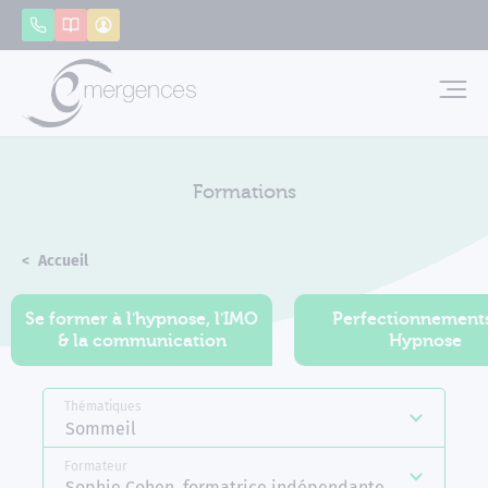
Panneau de gestion des cookies
Appeler
Catalogue
Mon compte
Emerg
Formations
Accueil
Formations
Se former à l'hypnose, l'IMO
Perfectionnement
& la communication
Hypnose
Thématiques
Sommeil
Formateur
Sophie Cohen, formatrice indépendante Emergences