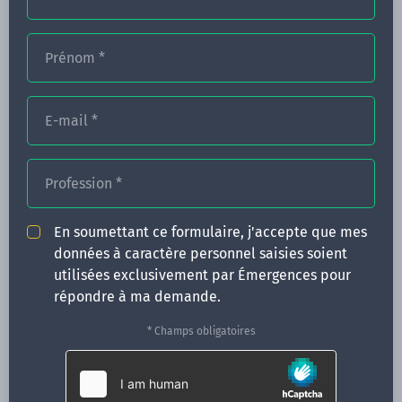
Prénom
*
FORMATIONS
NOS FORMATEURS
E-mail
*
CONGRÈS
Profession
*
ACTUALITÉS
INFOS PRATIQUES
En soumettant ce formulaire, j'accepte que mes
données à caractère personnel saisies soient
Qui sommes-nous ?
utilisées exclusivement par Émergences pour
CONTACT
répondre à ma demande.
35 boulevard Solférino
* Champs obligatoires
35000 Rennes
02 99 05 25 47