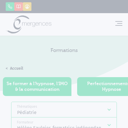
Panneau de gestion des cookies
Appeler
Catalogue
Mon compte
Emerg
Formations
Accueil
Formations
Se former à l'hypnose, l'IMO
Perfectionnement
& la communication
Hypnose
Thématiques
Pédiatrie
Formateur
Hélène Saulnier, formatrice indépendante Emergenc