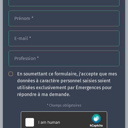
Prénom
*
FORMATIONS
NOS FORMATEURS
E-mail
*
CONGRÈS
Profession
*
ACTUALITÉS
INFOS PRATIQUES
En soumettant ce formulaire, j'accepte que mes
données à caractère personnel saisies soient
Qui sommes-nous ?
utilisées exclusivement par Émergences pour
CONTACT
répondre à ma demande.
35 boulevard Solférino
* Champs obligatoires
35000 Rennes
02 99 05 25 47