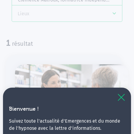
Lieux
disponible
1
résultat
Bienvenue !
Communication ∙
Suivez toute l'actualité d'Emergences et du monde
Communication thérapeutique -
de l'hypnose avec la lettre d'informations.
Pharmacie