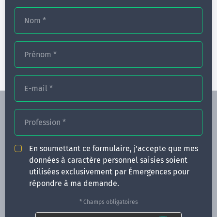
Nom
*
Communication thérapeutique pour les
pharmaciens
2 jours
Prénom
*
E-mail
*
Profession
*
En soumettant ce formulaire, j'accepte que mes
données à caractère personnel saisies soient
FORMATIONS
utilisées exclusivement par Émergences pour
NOS FORMATEURS
répondre à ma demande.
CONGRÈS
* Champs obligatoires