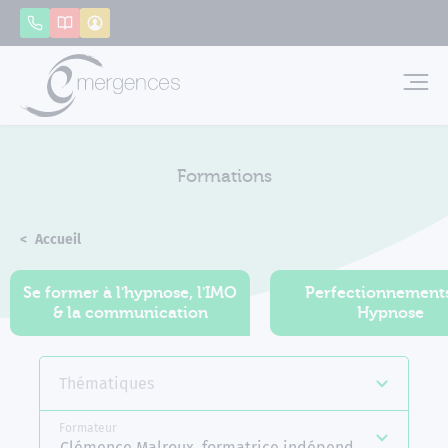
Panneau de gestion des cookies
Appeler
Catalogue
Mon compte
Emerg
Formations
Accueil
Formations
Se former à l'hypnose, l'IMO
Perfectionnement
& la communication
Hypnose
Thématiques
Formateur
Clémence Malroux, formatrice indépendante Emerge