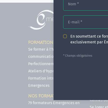
Nom
*
E-mail
*
En soumettant ce form
exclusivement par É
FORMATIONS
INFOS P
Se former à l'hypnose, l'IMO & la
Comment f
* Champs obligatoires
communication
en hypnose
Perfectionnements en Hypnose
FAQ - Notr
Ateliers d'hypnose en ligne
des forma
Formation intra-établissement
Votre parc
Emergences
Hypnose a
Venir se 
NOS FORMATEURS
Rennes ou 
79 formateurs Emergences en
Se loger e