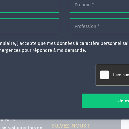
Prénom
*
Profession
*
ulaire, j'accepte que mes données à caractère personnel sais
mergences pour répondre à ma demande.
RATIQUES
CONTACT
inancer ma formation
35 boulevard Solférino
 (FIF PL, CPF, DPC)
35000 Rennes
e foire aux questions
02 99 05 25 47
tions en hypnose
Contactez-nous
ours de formation en
vec Emergences
Paiements sécurisés
former à Émergences à
à Paris
SUIVEZ-NOUS !
t se restaurer lors de