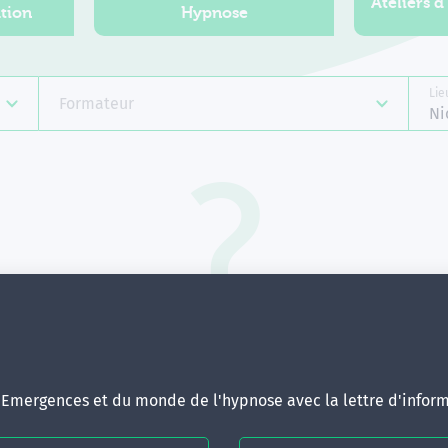
Ateliers d
tion
Hypnose
Lie
Formateur
Ni
Aucune formation ne correspond 
votre recherche.
ous pouvez renouveler votre requête en élargissant vos critère
d'Emergences et du monde de l'hypnose avec la lettre d'inform