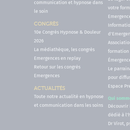
communication et hypnose dans
votre form
le soin
Emergenc
CONGRÈS
Informatio
10e Congrès Hypnose & Douleur
d'Emerge
2026
Associatio
La médiathèque, les congrès
formation
Emergences en replay
Émergenc
Retour sur les congrès
Le parrai
Emergences
pour diffu
Espace Pr
ACTUALITÉS
Toute notre actualité en hypnose
Qui somm
et communication dans les soins
Découvrir
dédié à l
Dr Virot, 