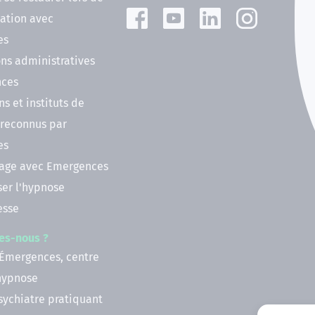
ation avec
es
ns administratives
nces
ns et instituts de
 reconnus par
es
nage avec Emergences
ser l'hypnose
esse
es-nous ?
 Émergences, centre
'hypnose
psychiatre pratiquant