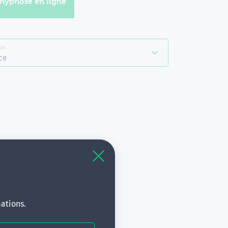
'hypnose en ligne
ux
ce
à
s.
ations.