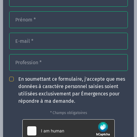
Prénom
*
FORMATIONS
NOS FORMATEURS
E-mail
*
CONGRÈS
Profession
*
ACTUALITÉS
INFOS PRATIQUES
En soumettant ce formulaire, j'accepte que mes
données à caractère personnel saisies soient
Qui sommes-nous ?
utilisées exclusivement par Émergences pour
CONTACT
répondre à ma demande.
35 boulevard Solférino
* Champs obligatoires
35000 Rennes
02 99 05 25 47