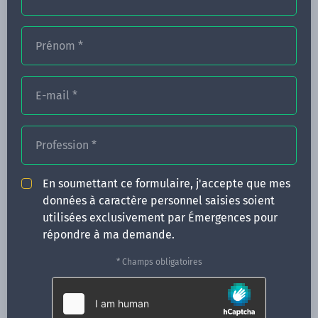
Prénom
*
FORMATIONS
NOS FORMATEURS
E-mail
*
CONGRÈS
Profession
*
ACTUALITÉS
INFOS PRATIQUES
En soumettant ce formulaire, j'accepte que mes
données à caractère personnel saisies soient
Qui sommes-nous ?
utilisées exclusivement par Émergences pour
CONTACT
répondre à ma demande.
35 boulevard Solférino
* Champs obligatoires
35000 Rennes
02 99 05 25 47