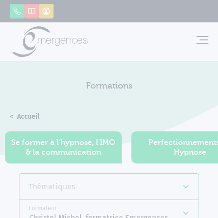
Panneau de gestion des cookies
Appeler
Catalogue
Mon compte
Emerg
Formations
Accueil
Formations
Se former à l'hypnose, l'IMO
Perfectionnement
& la communication
Hypnose
Thématiques
Formateur
Christel Michel, formatrice Emergences