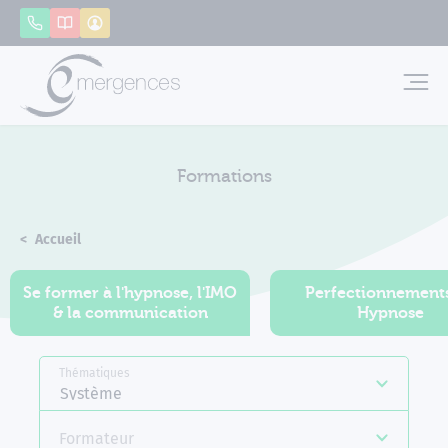
Panneau de gestion des cookies
Appeler
Catalogue
Mon compte
Emerg
Formations
Accueil
Formations
Se former à l'hypnose, l'IMO
Perfectionnement
& la communication
Hypnose
Thématiques
Système
Formateur