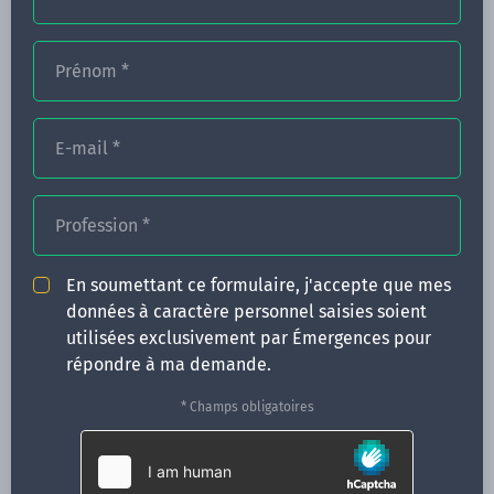
Prénom
*
FORMATIONS
NOS FORMATEURS
E-mail
*
CONGRÈS
Profession
*
ACTUALITÉS
INFOS PRATIQUES
En soumettant ce formulaire, j'accepte que mes
données à caractère personnel saisies soient
Qui sommes-nous ?
utilisées exclusivement par Émergences pour
CONTACT
répondre à ma demande.
35 boulevard Solférino
* Champs obligatoires
35000 Rennes
02 99 05 25 47