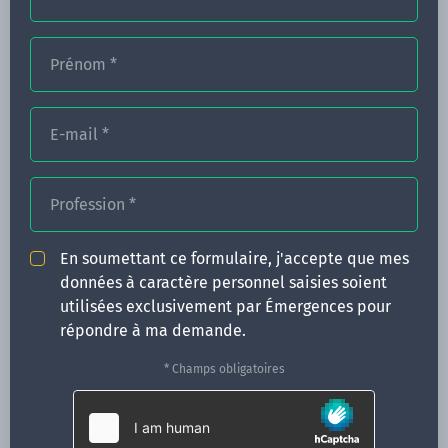
Prénom
*
FORMATIONS
NOS FORMATEURS
E-mail
*
CONGRÈS
Profession
*
ACTUALITÉS
INFOS PRATIQUES
En soumettant ce formulaire, j'accepte que mes
données à caractère personnel saisies soient
Qui sommes-nous ?
utilisées exclusivement par Émergences pour
CONTACT
répondre à ma demande.
35 boulevard Solférino
* Champs obligatoires
35000 Rennes
02 99 05 25 47