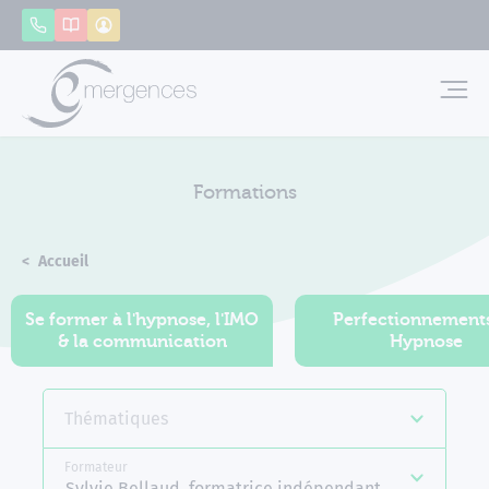
Panneau de gestion des cookies
Appeler
Catalogue
Mon compte
Emerg
Formations
Accueil
Formations
Se former à l'hypnose, l'IMO
Perfectionnement
& la communication
Hypnose
Thématiques
Formateur
Sylvie Bellaud, formatrice indépendante en IMO d'