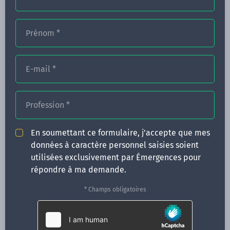
Prénom
*
FORMATIONS
NOS FORMATEURS
E-mail
*
CONGRÈS
Profession
*
ACTUALITÉS
INFOS PRATIQUES
En soumettant ce formulaire, j'accepte que mes
données à caractère personnel saisies soient
Qui sommes-nous ?
utilisées exclusivement par Émergences pour
CONTACT
répondre à ma demande.
35 boulevard Solférino
* Champs obligatoires
35000 Rennes
02 99 05 25 47