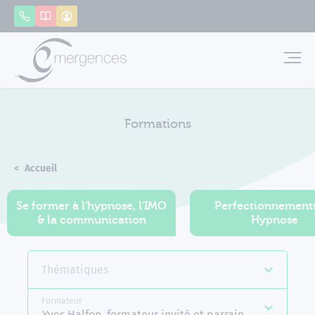
Panneau de gestion des cookies
Appeler
Catalogue
Mon compte
Emerg
Formations
Accueil
Formations
Se former à l'hypnose, l'IMO
Perfectionnement
& la communication
Hypnose
Thématiques
Formateur
Yves Halfon, formateur invité et parrain d'Emergence