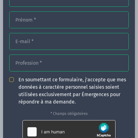
Prénom
*
FORMATIONS
NOS FORMATEURS
E-mail
*
CONGRÈS
Profession
*
ACTUALITÉS
INFOS PRATIQUES
En soumettant ce formulaire, j'accepte que mes
données à caractère personnel saisies soient
Qui sommes-nous ?
utilisées exclusivement par Émergences pour
CONTACT
répondre à ma demande.
35 boulevard Solférino
* Champs obligatoires
35000 Rennes
02 99 05 25 47