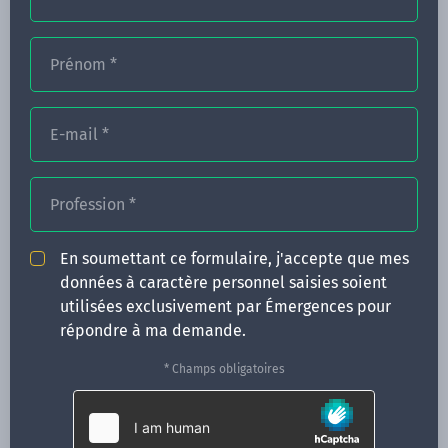
Prénom
*
FORMATIONS
NOS FORMATEURS
E-mail
*
CONGRÈS
Profession
*
ACTUALITÉS
INFOS PRATIQUES
En soumettant ce formulaire, j'accepte que mes
données à caractère personnel saisies soient
Qui sommes-nous ?
utilisées exclusivement par Émergences pour
CONTACT
répondre à ma demande.
35 boulevard Solférino
* Champs obligatoires
35000 Rennes
02 99 05 25 47