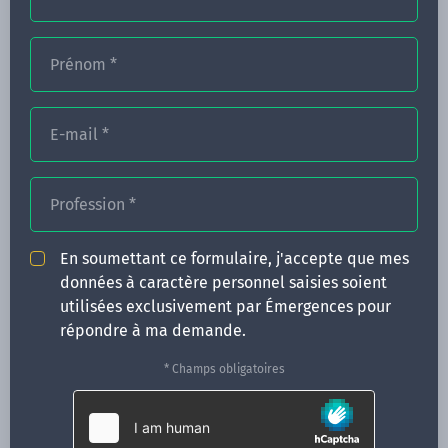
Prénom
*
FORMATIONS
NOS FORMATEURS
E-mail
*
CONGRÈS
Profession
*
ACTUALITÉS
INFOS PRATIQUES
En soumettant ce formulaire, j'accepte que mes
données à caractère personnel saisies soient
Qui sommes-nous ?
utilisées exclusivement par Émergences pour
CONTACT
répondre à ma demande.
35 boulevard Solférino
* Champs obligatoires
35000 Rennes
02 99 05 25 47