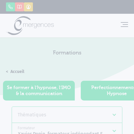
Panneau de gestion des cookies
Appeler
Catalogue
Mon compte
Emerg
Formations
Accueil
Formations
Se former à l'hypnose, l'IMO
Perfectionnement
& la communication
Hypnose
Thématiques
Formateur
Xavier Penin, formateur indépendant Emergences