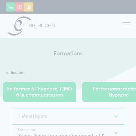
Panneau de gestion des cookies
Appeler
Catalogue
Mon compte
Emerg
Formations
Accueil
Formations
Se former à l'hypnose, l'IMO
Perfectionnement
& la communication
Hypnose
Thématiques
Formateur
Xavier Penin, formateur indépendant Emergences