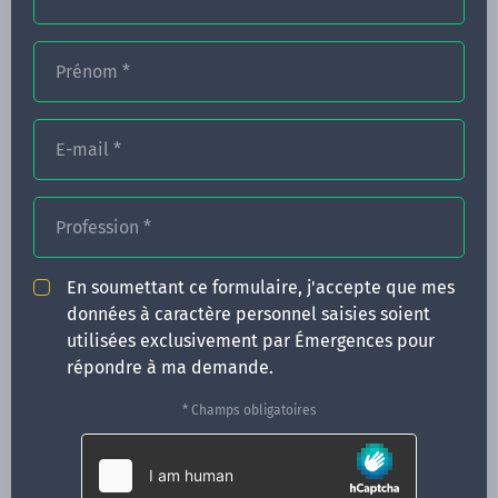
Prénom
*
FORMATIONS
NOS FORMATEURS
E-mail
*
CONGRÈS
Profession
*
ACTUALITÉS
INFOS PRATIQUES
En soumettant ce formulaire, j'accepte que mes
données à caractère personnel saisies soient
Qui sommes-nous ?
utilisées exclusivement par Émergences pour
CONTACT
répondre à ma demande.
35 boulevard Solférino
* Champs obligatoires
35000 Rennes
02 99 05 25 47