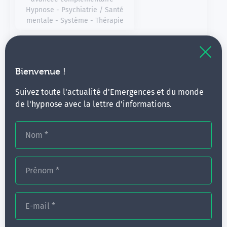
Hypnose - Psychiatrie / Santé
mentale - Système - Thérapie
Hypnose en santé mentale
10 jours
Bienvenue !
Suivez toute l'actualité d'Emergences et du monde
de l'hypnose avec la lettre d'informations.
Nom
*
Prénom
*
Ateliers de perfectionnement ∙
E-mail
*
SIM, signaux idéomoteurs -
Thérapie