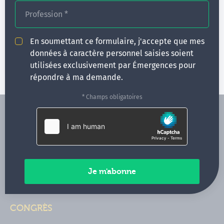
Profession
*
ATELIER : Hypnothérapie avec signaux
idéomoteurs - Approfondissement
En soumettant ce formulaire, j'accepte que mes
2 jours
données à caractère personnel saisies soient
utilisées exclusivement par Émergences pour
répondre à ma demande.
* Champs obligatoires
FORMATIONS
NOS FORMATEURS
CONGRÈS