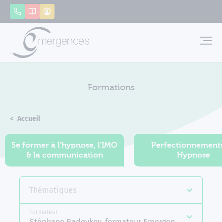
Panneau de gestion des cookies
Appeler
Catalogue
Mon compte
Emerg
Formations
Accueil
Formations
Se former à l'hypnose, l'IMO
Perfectionnement
& la communication
Hypnose
Thématiques
Formateur
Stéphane Radoykov, formateur Emergences