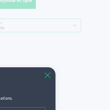
'hypnose en ligne
ux
ris
à
s.
ations.