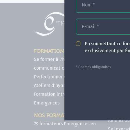
Nom
*
E-mail
*
En soumettant ce form
exclusivement par É
FORMATIONS
INFOS P
Se former à l'hypnose, l'IMO & la
Comment f
* Champs obligatoires
communication
en hypnose
Perfectionnements en Hypnose
FAQ - Notr
Ateliers d'hypnose en ligne
des forma
Formation intra-établissement
Votre parc
Emergences
Hypnose a
Venir se 
NOS FORMATEURS
Rennes ou 
79 formateurs Emergences en
Se loger e