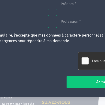
Prénom
*
Profession
*
ulaire, j'accepte que mes données à caractère personnel sais
mergences pour répondre à ma demande.
RATIQUES
CONTACT
inancer ma formation
35 boulevard Solférino
 (FIF PL, CPF, DPC)
35000 Rennes
e foire aux questions
02 99 05 25 47
tions en hypnose
Contactez-nous
ours de formation en
vec Emergences
Paiements sécurisés
former à Émergences à
à Paris
SUIVEZ-NOUS !
t se restaurer lors de