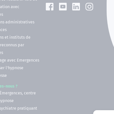
ation avec
es
ns administratives
nces
ns et instituts de
 reconnus par
es
nage avec Emergences
ser l'hypnose
esse
es-nous ?
 Émergences, centre
'hypnose
psychiatre pratiquant