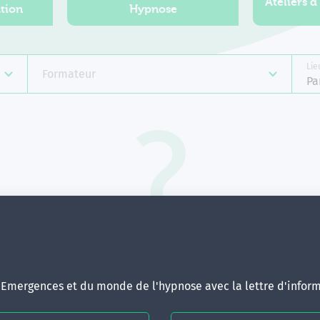
Ateliers d
tion
Hypnose
Lie
Formateur
Pa
Aucune formation ne correspond 
votre recherche.
ous pouvez renouveler votre requête en élargissant vos critère
d'Emergences et du monde de l'hypnose avec la lettre d'inform