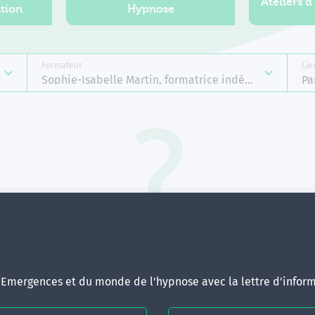
Ateliers d
tion
Hypnose
Formateur
Lie
Sophie-Isabelle Martin, formatrice indépendante E
Pa
Aucune formation ne correspond 
votre recherche.
ous pouvez renouveler votre requête en élargissant vos critère
d'Emergences et du monde de l'hypnose avec la lettre d'inform