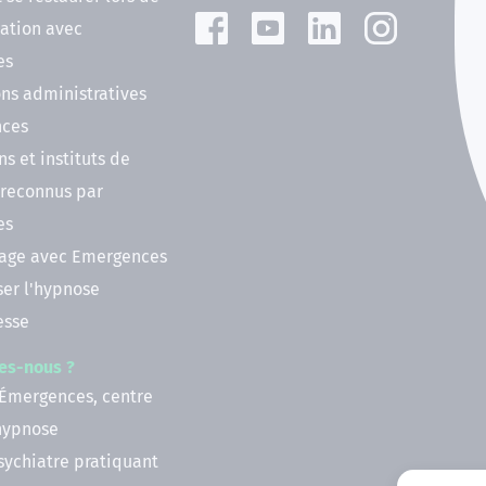
ation avec
es
ns administratives
nces
ns et instituts de
 reconnus par
es
nage avec Emergences
ser l'hypnose
esse
es-nous ?
 Émergences, centre
'hypnose
psychiatre pratiquant