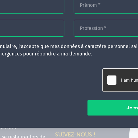
Prénom
*
Profession
*
ulaire, j'accepte que mes données à caractère personnel sais
mergences pour répondre à ma demande.
RATIQUES
CONTACT
inancer ma formation
35 boulevard Solférino
 (FIF PL, CPF, DPC)
35000 Rennes
e foire aux questions
02 99 05 25 47
tions en hypnose
Contactez-nous
ours de formation en
vec Emergences
Paiements sécurisés
former à Émergences à
à Paris
SUIVEZ-NOUS !
t se restaurer lors de