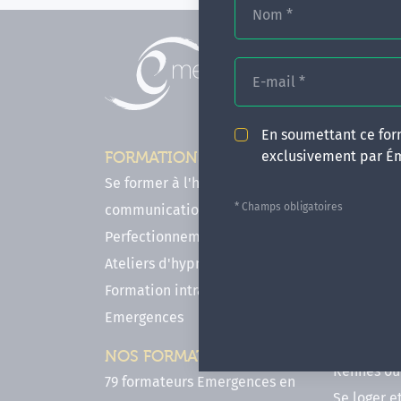
Nom
*
E-mail
*
En soumettant ce form
exclusivement par É
FORMATIONS
INFOS P
Se former à l'hypnose, l'IMO & la
Comment f
* Champs obligatoires
communication
en hypnose
Perfectionnements en Hypnose
FAQ - Notr
Ateliers d'hypnose en ligne
des forma
Formation intra-établissement
Votre parc
Emergences
Hypnose a
Venir se 
NOS FORMATEURS
Rennes ou 
79 formateurs Emergences en
Se loger e