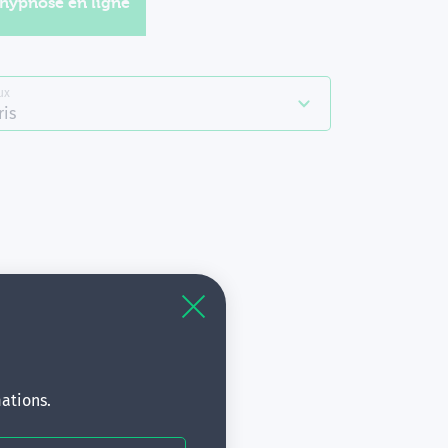
'hypnose en ligne
ux
mergences
ris
à
s.
ations.