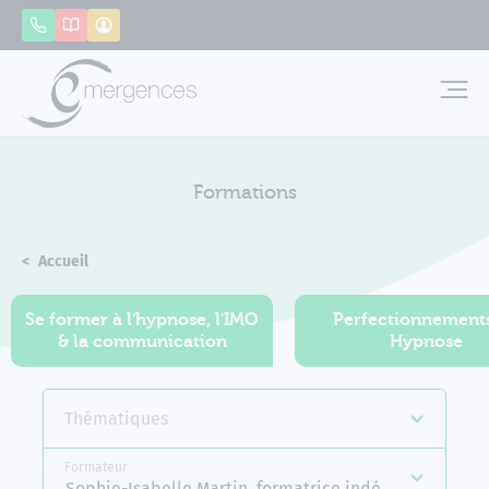
Panneau de gestion des cookies
Appeler
Catalogue
Mon compte
Emerg
Formations
Accueil
Formations
Se former à l'hypnose, l'IMO
Perfectionnement
& la communication
Hypnose
Thématiques
Formateur
Sophie-Isabelle Martin, formatrice indépendante E