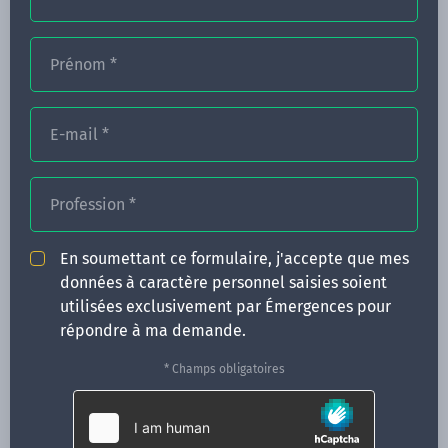
Prénom
*
FORMATIONS
NOS FORMATEURS
E-mail
*
CONGRÈS
Profession
*
ACTUALITÉS
INFOS PRATIQUES
En soumettant ce formulaire, j'accepte que mes
données à caractère personnel saisies soient
Qui sommes-nous ?
utilisées exclusivement par Émergences pour
CONTACT
répondre à ma demande.
35 boulevard Solférino
* Champs obligatoires
35000 Rennes
02 99 05 25 47