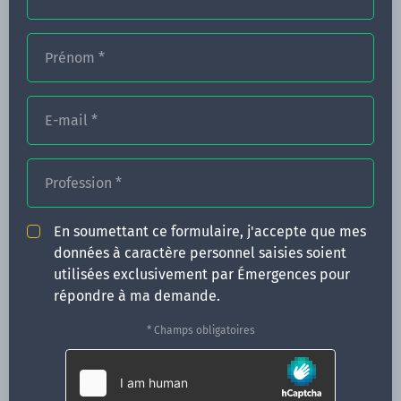
Prénom
*
FORMATIONS
NOS FORMATEURS
E-mail
*
CONGRÈS
Profession
*
ACTUALITÉS
INFOS PRATIQUES
En soumettant ce formulaire, j'accepte que mes
données à caractère personnel saisies soient
Qui sommes-nous ?
utilisées exclusivement par Émergences pour
CONTACT
répondre à ma demande.
35 boulevard Solférino
* Champs obligatoires
35000 Rennes
02 99 05 25 47