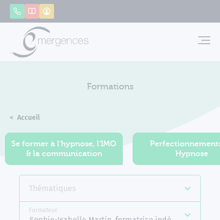
Panneau de gestion des cookies
Appeler
Catalogue
Mon compte
Emerg
Formations
Accueil
Formations
Se former à l'hypnose, l'IMO
Perfectionnement
& la communication
Hypnose
Thématiques
Formateur
Sophie-Isabelle Martin, formatrice indépendante E