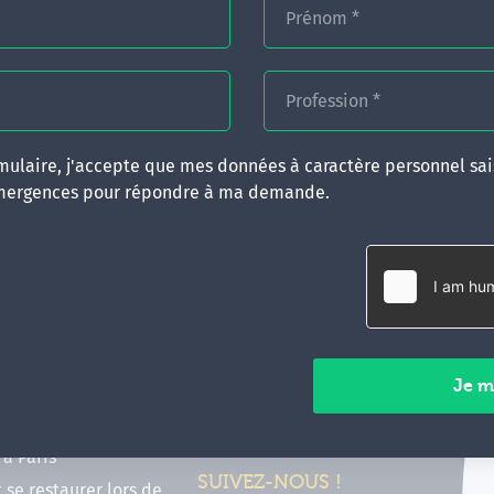
Prénom
*
Profession
*
ulaire, j'accepte que mes données à caractère personnel sais
mergences pour répondre à ma demande.
RATIQUES
CONTACT
inancer ma formation
35 boulevard Solférino
 (FIF PL, CPF, DPC)
35000 Rennes
e foire aux questions
02 99 05 25 47
tions en hypnose
Contactez-nous
ours de formation en
vec Emergences
Paiements sécurisés
former à Émergences à
à Paris
SUIVEZ-NOUS !
t se restaurer lors de