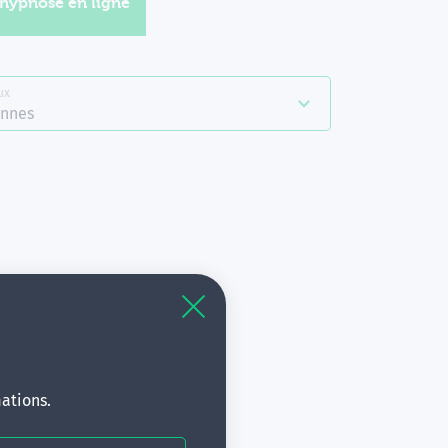
'hypnose en ligne
ux
nnes
à
s.
ations.