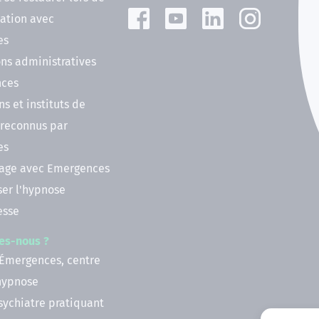
ation avec
es
ns administratives
nces
ns et instituts de
 reconnus par
es
nage avec Emergences
ser l'hypnose
esse
es-nous ?
 Émergences, centre
'hypnose
psychiatre pratiquant