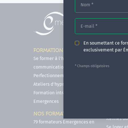
Nom
*
E-mail
*
En soumettant ce form
exclusivement par É
FORMATIONS
INFOS P
Se former à l'hypnose, l'IMO & la
Comment f
* Champs obligatoires
communication
en hypnose
Perfectionnements en Hypnose
FAQ - Notr
Ateliers d'hypnose en ligne
des forma
Formation intra-établissement
Votre parc
Emergences
Hypnose a
Venir se 
NOS FORMATEURS
Rennes ou 
79 formateurs Emergences en
Se loger e