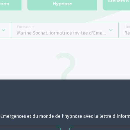
Ateliers d
tion
Hypnose
Formateur
Lie
Marine Sochat, formatrice invitée d'Emergences
Re
Aucune formation ne correspond 
votre recherche.
ous pouvez renouveler votre requête en élargissant vos critère
d'Emergences et du monde de l'hypnose avec la lettre d'inform