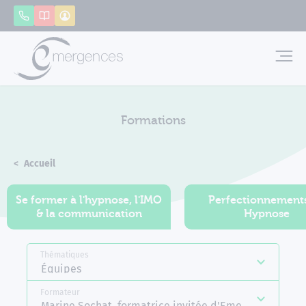
Panneau de gestion des cookies
Appeler
Catalogue
Mon compte
Emerg
Formations
Accueil
Formations
Se former à l'hypnose, l'IMO
Perfectionnement
& la communication
Hypnose
Thématiques
Équipes
Formateur
Marine Sochat, formatrice invitée d'Emergences