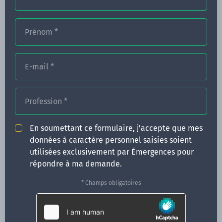
Prénom
*
FORMATIONS
NOS FORMATEURS
E-mail
*
CONGRÈS
Profession
*
ACTUALITÉS
INFOS PRATIQUES
En soumettant ce formulaire, j'accepte que mes
données à caractère personnel saisies soient
Qui sommes-nous ?
utilisées exclusivement par Émergences pour
CONTACT
répondre à ma demande.
35 boulevard Solférino
* Champs obligatoires
35000 Rennes
02 99 05 25 47