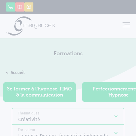
Panneau de gestion des cookies
Appeler
Catalogue
Mon compte
Emerg
Formations
Accueil
Formations
Se former à l'hypnose, l'IMO
Perfectionnement
& la communication
Hypnose
Thématiques
Créativité
Formateur
Laurence Derieux, formatrice indépendante Emerge