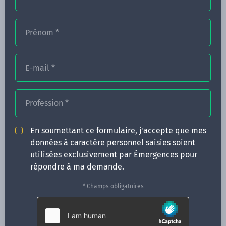
Prénom
*
FORMATIONS
NOS FORMATEURS
E-mail
*
CONGRÈS
Profession
*
ACTUALITÉS
INFOS PRATIQUES
En soumettant ce formulaire, j'accepte que mes
données à caractère personnel saisies soient
Qui sommes-nous ?
utilisées exclusivement par Émergences pour
CONTACT
répondre à ma demande.
35 boulevard Solférino
* Champs obligatoires
35000 Rennes
02 99 05 25 47