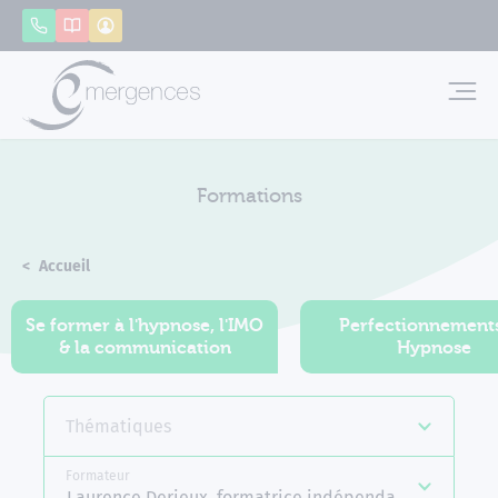
Panneau de gestion des cookies
Appeler
Catalogue
Mon compte
Emerg
Formations
Accueil
Formations
Se former à l'hypnose, l'IMO
Perfectionnement
& la communication
Hypnose
Thématiques
Formateur
Laurence Derieux, formatrice indépendante Emerge