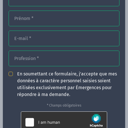
Prénom
*
FORMATIONS
NOS FORMATEURS
E-mail
*
CONGRÈS
Profession
*
ACTUALITÉS
INFOS PRATIQUES
En soumettant ce formulaire, j'accepte que mes
données à caractère personnel saisies soient
Qui sommes-nous ?
utilisées exclusivement par Émergences pour
CONTACT
répondre à ma demande.
35 boulevard Solférino
* Champs obligatoires
35000 Rennes
02 99 05 25 47