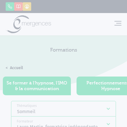
Panneau de gestion des cookies
Appeler
Catalogue
Mon compte
Emerg
Formations
Accueil
Formations
Se former à l'hypnose, l'IMO
Perfectionnement
& la communication
Hypnose
Thématiques
Sommeil
Formateur
Laure Martin, formatrice indépendante Emergences