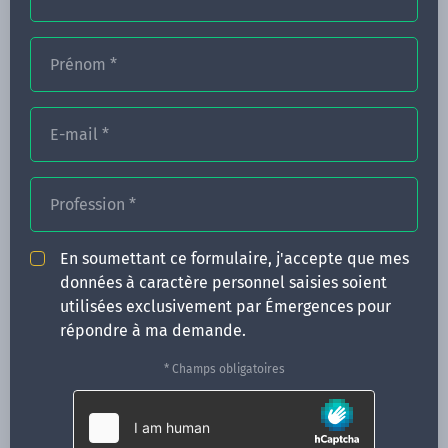
Prénom
*
FORMATIONS
NOS FORMATEURS
E-mail
*
CONGRÈS
Profession
*
ACTUALITÉS
INFOS PRATIQUES
En soumettant ce formulaire, j'accepte que mes
données à caractère personnel saisies soient
Qui sommes-nous ?
utilisées exclusivement par Émergences pour
CONTACT
répondre à ma demande.
35 boulevard Solférino
* Champs obligatoires
35000 Rennes
02 99 05 25 47