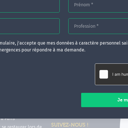
Prénom
*
Profession
*
ulaire, j'accepte que mes données à caractère personnel sais
mergences pour répondre à ma demande.
RATIQUES
CONTACT
inancer ma formation
35 boulevard Solférino
 (FIF PL, CPF, DPC)
35000 Rennes
e foire aux questions
02 99 05 25 47
tions en hypnose
Contactez-nous
ours de formation en
vec Emergences
Paiements sécurisés
former à Émergences à
à Paris
SUIVEZ-NOUS !
t se restaurer lors de