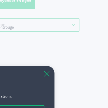
'hypnose en ligne
eux
ntrouge
à
s.
ations.