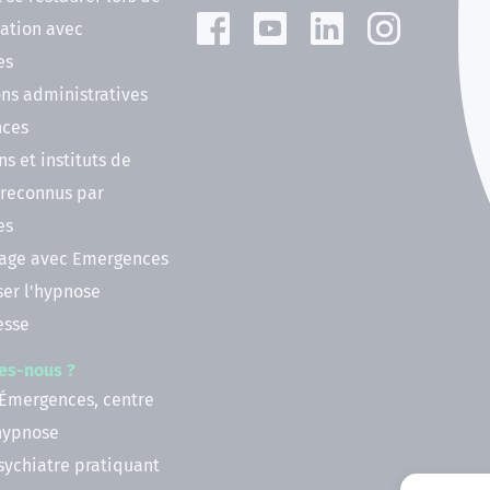
ation avec
es
ns administratives
nces
ns et instituts de
 reconnus par
es
nage avec Emergences
ser l'hypnose
esse
es-nous ?
 Émergences, centre
'hypnose
psychiatre pratiquant