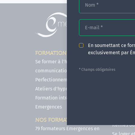
Nom
*
E-mail
*
En soumettant ce form
exclusivement par É
FORMATIONS
INFOS P
Se former à l'hypnose, l'IMO & la
Comment f
* Champs obligatoires
communication
en hypnose
Perfectionnements en Hypnose
FAQ - Notr
Ateliers d'hypnose en ligne
des forma
Formation intra-établissement
Votre parc
Emergences
Hypnose a
Venir se 
NOS FORMATEURS
Rennes ou 
79 formateurs Emergences en
Se loger e