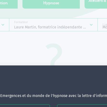
Ateliers d
tion
Hypnose
Formateur
Li
Laure Martin, formatrice indépendante Emergences
Mo
Aucune formation ne correspond 
votre recherche.
ous pouvez renouveler votre requête en élargissant vos critère
d'Emergences et du monde de l'hypnose avec la lettre d'inform