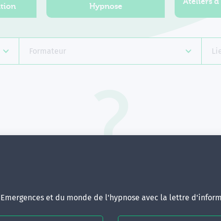
Ateliers d
tion
Hypnose
Formateur
Li
Aucune formation ne correspond 
votre recherche.
ous pouvez renouveler votre requête en élargissant vos critère
d'Emergences et du monde de l'hypnose avec la lettre d'inform