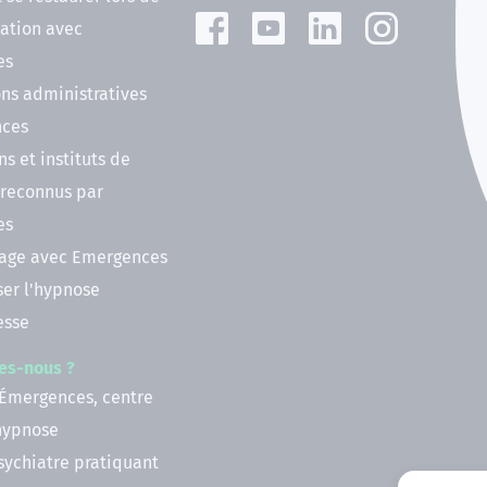
ation avec
es
ns administratives
nces
ns et instituts de
 reconnus par
es
nage avec Emergences
ser l'hypnose
esse
es-nous ?
 Émergences, centre
'hypnose
psychiatre pratiquant