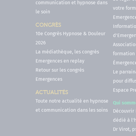
communication et hypnose dans
votre form
le soin
Emergenc
CONGRÈS
Informatio
10e Congrès Hypnose & Douleur
d'Emerge
2026
Associatio
La médiathèque, les congrès
formation
Emergences en replay
Émergenc
Retour sur les congrès
Le parrai
Emergences
pour diffu
Espace Pr
ACTUALITÉS
Toute notre actualité en hypnose
Qui somm
et communication dans les soins
Découvrir
dédié à l
Dr Virot, 