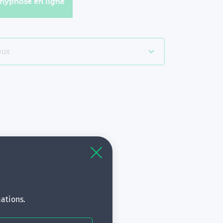
'hypnose en ligne
eux
à
s.
ations.