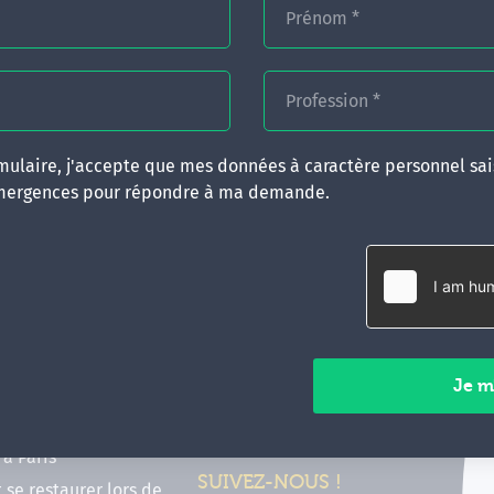
Prénom
*
Profession
*
ulaire, j'accepte que mes données à caractère personnel sais
mergences pour répondre à ma demande.
RATIQUES
CONTACT
inancer ma formation
35 boulevard Solférino
 (FIF PL, CPF, DPC)
35000 Rennes
e foire aux questions
02 99 05 25 47
tions en hypnose
Contactez-nous
ours de formation en
vec Emergences
Paiements sécurisés
former à Émergences à
à Paris
SUIVEZ-NOUS !
t se restaurer lors de