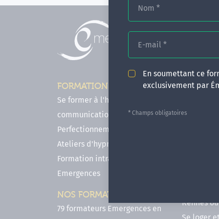
Nom
*
E-mail
*
En soumettant ce form
exclusivement par É
FORMATIONS
INFOS P
Se former à l'hypnose, l'IMO & la
Comment f
* Champs obligatoires
communication
en hypnose
Perfectionnements en Hypnose
FAQ - Notr
Ateliers d'hypnose en ligne
des forma
Formation intra-établissement
Votre parc
Emergences
Hypnose a
Venir se 
NOS FORMATEURS
Rennes ou 
79 formateurs Emergences en
Se loger e