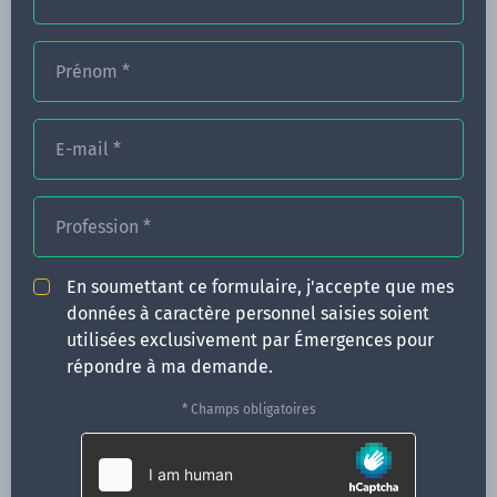
Prénom
*
FORMATIONS
NOS FORMATEURS
E-mail
*
CONGRÈS
Profession
*
ACTUALITÉS
INFOS PRATIQUES
En soumettant ce formulaire, j'accepte que mes
données à caractère personnel saisies soient
Qui sommes-nous ?
utilisées exclusivement par Émergences pour
CONTACT
répondre à ma demande.
35 boulevard Solférino
* Champs obligatoires
35000 Rennes
02 99 05 25 47